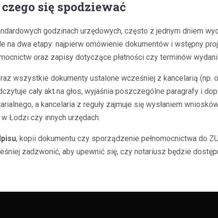
i czego się spodziewać
andardowych godzinach urzędowych, często z jednym dniem wyd
e na dwa etapy: najpierw omówienie dokumentów i wstępny proje
omocnictw oraz zapisy dotyczące płatności czy terminów wydani
az wszystkie dokumenty ustalone wcześniej z kancelarią (np. od
ytuje cały akt na głos, wyjaśnia poszczególne paragrafy i dopie
arialnego, a kancelaria z reguły zajmuje się wysłaniem wniosk
w Łodzi czy innych urzędach.
pisu
, kopii dokumentu czy sporządzenie pełnomocnictwa do ZUS
śniej zadzwonić, aby upewnić się, czy notariusz będzie dostępn