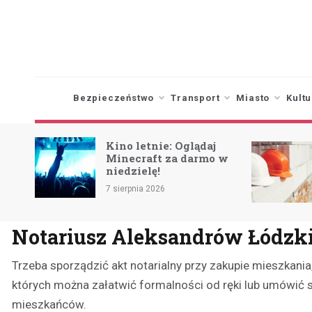
Skip
to
content
Bezpieczeństwo
Transport
Miasto
Kultu
Kino letnie: Oglądaj
Minecraft za darmo w
niedzielę!
ca
7 sierpnia 2026
Notariusz Aleksandrów Łódzk
Trzeba sporządzić akt notarialny przy zakupie mieszkani
których można załatwić formalności od ręki lub umówić sp
mieszkańców.