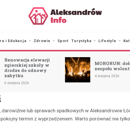
aleksandrowinfo.pl
informacje z Aleksandrowa
Łódzkiego
ra i Edukacja
Zdrowie
Sport
Turystyka
Lifestyle
Kat
Renowacja elewacji
MORORUN: doł
zgierskiej szkoły w
zespołu wolont
drodze do odnowy
zabytku
4 sierpnia 2026
6 sierpnia 2026
i
a, darowiźnie lub sprawach spadkowych w Aleksandrowie Łódz
okojny termin z wyprzedzeniem. Warto porównać nie tylko lok