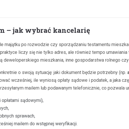
 – jak wybrać kancelarię
iale majątku po rozwodzie czy sporządzaniu testamentu mieszk
raktyce liczy się nie tylko adres, ale również tempo umawiani
 deweloperskiego mieszkania, inne gospodarstwa rolnego czy f
nkretnie o swoją sytuację: jaki dokument będzie potrzebny (np.
wać wcześniej, ile wyniosą opłaty sądowe i podatek, a jaka czę
e przesyłanym mailem lub podawanym telefonicznie, co pozwala 
i opłatami sądowymi),
wych,
dobnych sprawach,
eśniej mailem do wstępnej weryfikacji.