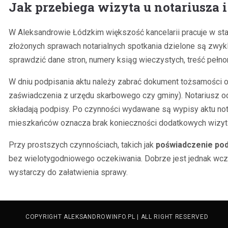
Jak przebiega wizyta u notariusza 
W Aleksandrowie Łódzkim większość kancelarii pracuje w st
złożonych sprawach notarialnych spotkania dzielone są zwykl
sprawdzić dane stron, numery ksiąg wieczystych, treść pełn
W dniu podpisania aktu należy zabrać dokument tożsamości or
zaświadczenia z urzędu skarbowego czy gminy). Notariusz odcz
składają podpisy. Po czynności wydawane są wypisy aktu not
mieszkańców oznacza brak konieczności dodatkowych wizyt 
Przy prostszych czynnościach, takich jak
poświadczenie pod
bez wielotygodniowego oczekiwania. Dobrze jest jednak wcze
wystarczy do załatwienia sprawy.
COPYRIGHT ALEKSANDROWINFO.PL | ALL RIGHT RESERVED