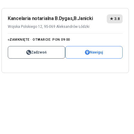
Kancelaria notarialna B.Dygas,B.Janicki
★ 3.8
Wojska Polskiego 12, 95-069 Aleksandrów Łódzki
ZAMKNIĘTE · OTWARCIE: PON 09:00
Zadzwoń
Nawiguj