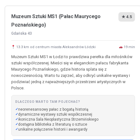
Muzeum Sztuki MS1 (Pałac Maurycego
★ 4.5
Poznańskiego)
Gdańska 43
13.3 km od centrum miasta Aleksandrów Łódzki
19 min
Muzeum Sztuki MS1 w Łodzi to prawdziwa perełka dla miłośników
sztuki współczesnej. Mieści się w eleganckim pałacu fabrykanta
Maurycego Poznańskiego, gdzie historia splata się z
nowoczesnością. Warto tu zajrzeć, aby odkryć unikalne wystawy i
podziwiać jedną z najważniejszych przestrzeni artystycznych w
Polsce.
DLACZEGO WARTO TAM POJECHAĆ?
neorenesansowy pałac z bogatą historią
dynamiczne wystawy sztuki współczesnej
ikoniczna Sala Neoplastyczna Strzemińskiego
dostępna biblioteka z literaturą o sztuce
unikalne połączenie historii i awangardy