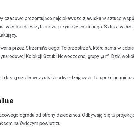
wy czasowe prezentujące najciekawsze zjawiska w sztuce współc
e, więc każda wizyta może przynieść coś innego. Sztuka wideo, p
akujący.
owana przez Strzemińskiego. To przestrzeń, która sama w sobi
zynarodowej Kolekcji Sztuki Nowoczesnej grupy „a.r.”. Dziś wok
jest dostępna dla wszystkich odwiedzających. To spokojne miejsc
alne
cowego ogrodu od strony dziedzińca. Odbywają się tu projekcje
elaksem na świeżym powietrzu.