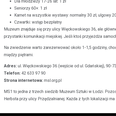
Dla młodzieży 17-26 lat: 1 zł
Seniorzy 60+: 1 zł
Karnet na wszystkie wystawy: normalny 30 zł, ulgowy 20
Czwartki: wstęp bezpłatny
Muzeum znajduje się przy ulicy Więckowskiego 36, ale główne
przystanki komunikacji miejskiej. Jeśli ktoś przyjeżdża sam
Na zwiedzenie warto zarezerwować około 1-1,5 godziny, choć
między piętrami.
Adres:
ul. Więckowskiego 36 (wejście od ul. Gdańskiej), 90-
Telefon:
42 633 97 90
Strona internetowa:
msl.org.pl
MS1 to jedna z trzech siedzib Muzeum Sztuki w Łodzi. Pozos
Herbsta przy ulicy Przędzalnianej. Każda z tych lokalizacji ma