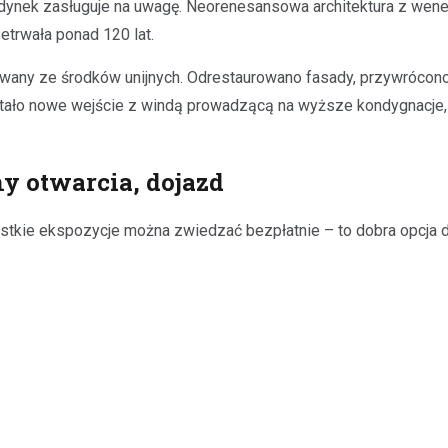
udynek zasługuje na uwagę. Neorenesansowa architektura z wenec
etrwała ponad 120 lat.
any ze środków unijnych. Odrestaurowano fasady, przywrócono o
stało nowe wejście z windą prowadzącą na wyższe kondygnacje
ny otwarcia, dojazd
tkie ekspozycje można zwiedzać bezpłatnie – to dobra opcja dla