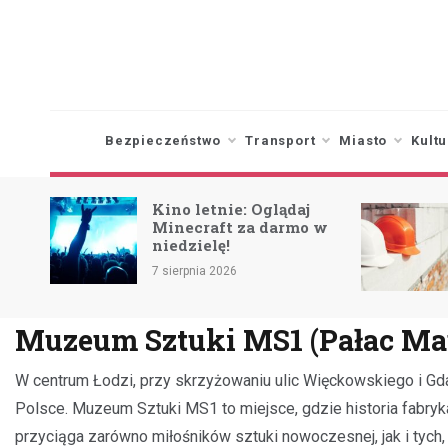
Skip
to
content
Bezpieczeństwo
Transport
Miasto
Kultu
Renowacja elewacji
e: Oglądaj
zgierskiej szkoły w
 za darmo w
drodze do odnowy
zabytku
6 sierpnia 2026
Muzeum Sztuki MS1 (Pałac Ma
W centrum Łodzi, przy skrzyżowaniu ulic Więckowskiego i Gdań
Polsce. Muzeum Sztuki MS1 to miejsce, gdzie historia fabry
przyciąga zarówno miłośników sztuki nowoczesnej, jak i tych,