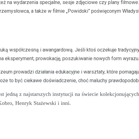
ż na wydarzenia specjalne, sesje zdjęciowe czy plany filmowe. 
 przemysłowca, a także w filmie „Powidoki” poświęconym Władys
ką współczesną i awangardową. Jeśli ktoś oczekuje tradycyjny
na eksperyment, prowokację, poszukiwanie nowych form wyrazu
uzeum prowadzi działania edukacyjne i warsztaty, które pomagaj
 może to być ciekawe doświadczenie, choć maluchy prawdopodob
t jedną z najstarszych instytucji na świecie kolekcjonujący
Kobro, Henryk Stażewski i inni.