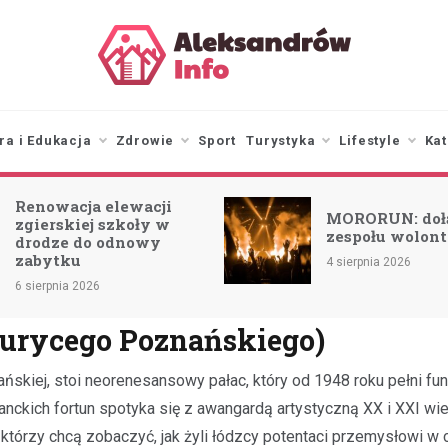
aleksandrowinfo.pl
informacje z Aleksandrowa
Łódzkiego
ra i Edukacja
Zdrowie
Sport
Turystyka
Lifestyle
Kat
Burze
MORORUN: dołącz do
ostrze
zespołu wolontariuszy!
(27.07
4 sierpnia 2026
29 lipca
urycego Poznańskiego)
skiej, stoi neorenesansowy pałac, który od 1948 roku pełni fun
kanckich fortun spotyka się z awangardą artystyczną XX i XXI 
 którzy chcą zobaczyć, jak żyli łódzcy potentaci przemysłowi w 