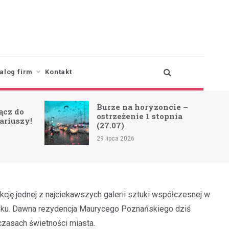
alog firm
Kontakt
 na horyzoncie –
Zmiana trasy linii 97
żenie 1 stopnia
A/B z powodu koncert
)
SCORPIONS!
 2026
23 lipca 2026
kcję jednej z najciekawszych galerii sztuki współczesnej w
wieku. Dawna rezydencja Maurycego Poznańskiego dziś
czasach świetności miasta.