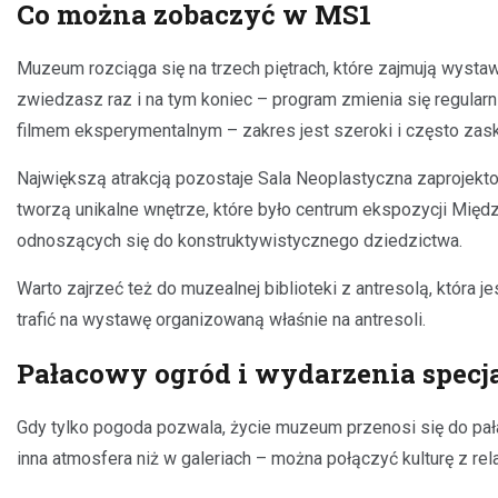
Co można zobaczyć w MS1
Muzeum rozciąga się na trzech piętrach, które zajmują wysta
zwiedzasz raz i na tym koniec – program zmienia się regularni
filmem eksperymentalnym – zakres jest szeroki i często zask
Największą atrakcją pozostaje Sala Neoplastyczna zaprojekt
tworzą unikalne wnętrze, które było centrum ekspozycji Międ
odnoszących się do konstruktywistycznego dziedzictwa.
Warto zajrzeć też do muzealnej biblioteki z antresolą, która 
trafić na wystawę organizowaną właśnie na antresoli.
Pałacowy ogród i wydarzenia specj
Gdy tylko pogoda pozwala, życie muzeum przenosi się do pała
inna atmosfera niż w galeriach – można połączyć kulturę z r