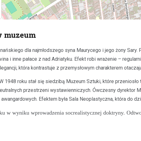
 w muzeum
nańskiego dla najmłodszego syna Maurycego i jego żony Sary. Pr
na i inne pałace z nad Adriatyku. Efekt robi wrażenie – regular
egancji, która kontrastuje z przemysłowym charakterem otaczają
 1948 roku stał się siedzibą Muzeum Sztuki, które przeniosło t
 neutralnych przestrzeni wystawienniczych. Ówczesny dyrektor 
w awangardowych. Efektem była Sala Neoplastyczna, która do d
ku w wyniku wprowadzenia socrealistycznej doktryny. Odtwor