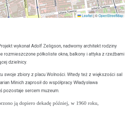
Leaflet
|
©
OpenStreetMap
ojekt wykonał Adolf Zeligson, nadworny architekt rodziny
nie rozmieszczone półkoliste okna, balkony i attyka z rzeźbami
cej dzielnicy.
u swoje zbiory z placu Wolności. Wtedy też z większości sal
Marian Minich zaprosił do współpracy Władysława
ziś pozostaje sercem muzeum.
zono ją dopiero dekadę później, w 1960 roku,