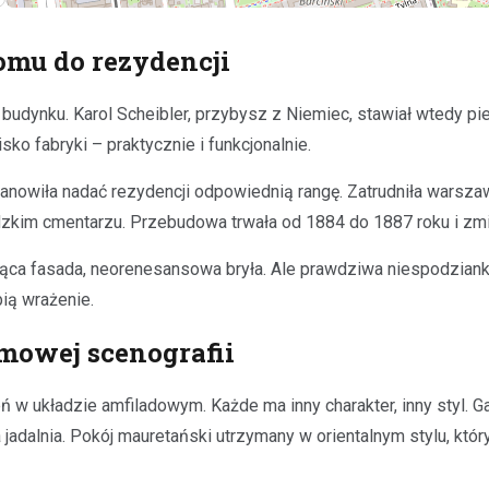
omu do rezydencji
budynku. Karol Scheibler, przybysz z Niemiec, stawiał wtedy 
o fabryki – praktycznie i funkcjonalnie.
anowiła nadać rezydencji odpowiednią rangę. Zatrudniła warsza
zkim cmentarzu. Przebudowa trwała od 1884 do 1887 roku i zmie
ująca fasada, neorenesansowa bryła. Ale prawdziwa niespodzian
bią wrażenie.
ilmowej scenografii
 w układzie amfiladowym. Każde ma inny charakter, inny styl. G
 jadalnia. Pokój mauretański utrzymany w orientalnym stylu, kt