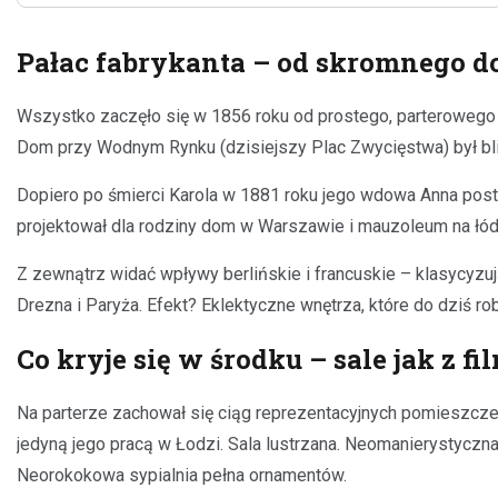
Pałac fabrykanta – od skromnego d
Wszystko zaczęło się w 1856 roku od prostego, parterowego 
Dom przy Wodnym Rynku (dzisiejszy Plac Zwycięstwa) był blisk
Dopiero po śmierci Karola w 1881 roku jego wdowa Anna post
projektował dla rodziny dom w Warszawie i mauzoleum na łód
Z zewnątrz widać wpływy berlińskie i francuskie – klasycyz
Drezna i Paryża. Efekt? Eklektyczne wnętrza, które do dziś ro
Co kryje się w środku – sale jak z f
Na parterze zachował się ciąg reprezentacyjnych pomieszczeń
jedyną jego pracą w Łodzi. Sala lustrzana. Neomanierystyczna
Neorokokowa sypialnia pełna ornamentów.