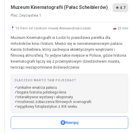
Muzeum Kinematografii (Pałac Scheiblerów)
★ 4.7
Plac Zwycięstwa 1
15.9 km od centrum miasta Aleksandrów Łódzki
22 min
Muzeum Kinematografii w Łodzi to prawdziwa perełka dla
miłośników kina i historii. Mieści się w neorenesansowym pałacu
Karola Scheiblera, który zachwyca eklektycznymi wnętrzami i
filmową atmosferą. To jedyne takie miejsce w Polsce, gdzie historia
kinematografii łączy się z przemysłowym dziedzictwem miasta,
tworząc niezapomniane doświadczenie.
DLACZEGO WARTO TAM POJECHAĆ?
unikalne wnętrza pałacu
bogata historia polskiego kina
interaktywne wystawy i eksponaty
możliwość zobaczenia filmowych scenografii
wyjątkowy fotoplastykon z XIX wieku
Nawiguj