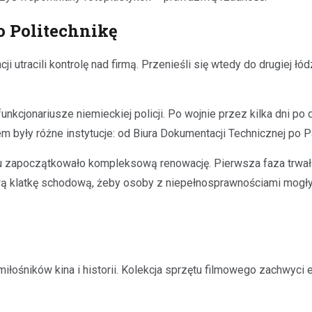
o Politechnikę
i utracili kontrolę nad firmą. Przenieśli się wtedy do drugiej łó
cjonariusze niemieckiej policji. Po wojnie przez kilka dni po 
tem były różne instytucje: od Biura Dokumentacji Technicznej 
 zapoczątkowało kompleksową renowację. Pierwsza faza trwała
wą klatkę schodową, żeby osoby z niepełnosprawnościami mogł
ośników kina i historii. Kolekcja sprzętu filmowego zachwyci e