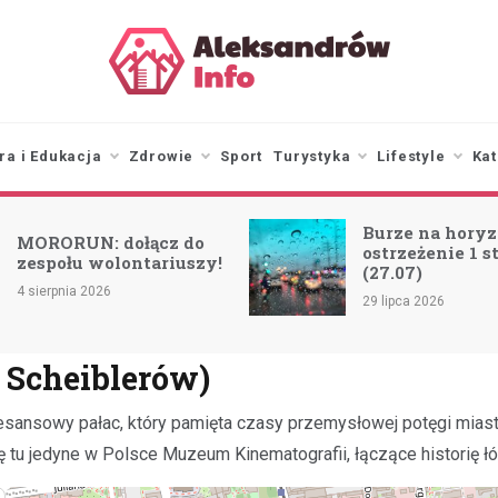
aleksandrowinfo.pl
informacje z Aleksandrowa
Łódzkiego
ra i Edukacja
Zdrowie
Sport
Turystyka
Lifestyle
Kat
Burze na horyz
MORORUN: dołącz do
ostrzeżenie 1 s
zespołu wolontariuszy!
(27.07)
4 sierpnia 2026
29 lipca 2026
 Scheiblerów)
sansowy pałac, który pamięta czasy przemysłowej potęgi miasta
 tu jedyne w Polsce Muzeum Kinematografii, łączące historię łó