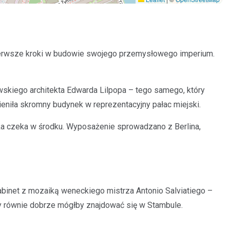
pierwsze kroki w budowie swojego przemysłowego imperium.
wskiego architekta Edwarda Lilpopa – tego samego, który
niła skromny budynek w reprezentacyjny pałac miejski.
ka czeka w środku. Wyposażenie sprowadzano z Berlina,
abinet z mozaiką weneckiego mistrza Antonio Salviatiego –
óry równie dobrze mógłby znajdować się w Stambule.