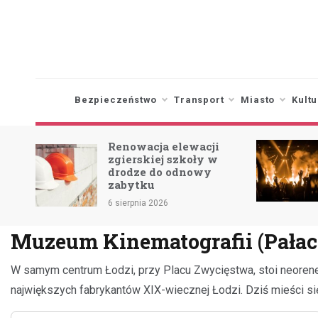
Skip
to
content
Bezpieczeństwo
Transport
Miasto
Kultu
Renowacja elewacji
ia:
zgierskiej szkoły w
6.07)
drodze do odnowy
zabytku
6 sierpnia 2026
Muzeum Kinematografii (Pałac
W samym centrum Łodzi, przy Placu Zwycięstwa, stoi neorene
największych fabrykantów XIX-wiecznej Łodzi. Dziś mieści się