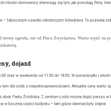
eśli młodsi domownicy interesują się tym, jak powstają filmy. In
ie – fabrycznym osiedlu robotniczym Scheiblera. To pozwala zob
d strony ogrodu, nie od Placu Zwycięstwa. Warto wyjść na p
tukaterią.
eny, dojazd
00 oraz w weekendy od 11:00 do 18:00. W poniedziałki i wtorki
w tym dla osób z niepełnosprawnościami. Aktualne ceny warto s
uż obok Parku Źródliska. Z centrum Łodzi można dojść pieszo w k
ię w bocznej części budynku – tam gdzie dawniej były stajnie.