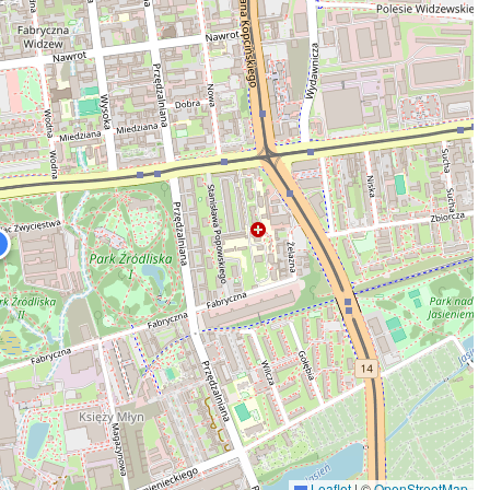
Leaflet
|
©
OpenStreetMap