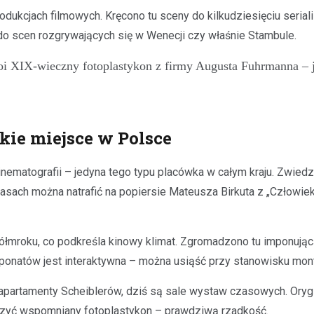
ukcjach filmowych. Kręcono tu sceny do kilkudziesięciu seriali 
do scen rozgrywających się w Wenecji czy właśnie Stambule.
oi XIX-wieczny fotoplastykon z firmy Augusta Fuhrmanna – 
kie miejsce w Polsce
ematografii – jedyna tego typu placówka w całym kraju. Zwiedza
asach można natrafić na popiersie Mateusza Birkuta z „Człowiek
półmroku, co podkreśla kinowy klimat. Zgromadzono tu imponując
ponatów jest interaktywna – można usiąść przy stanowisku mon
apartamenty Scheiblerów, dziś są sale wystaw czasowych. Orygi
baczyć wspomniany fotoplastykon – prawdziwą rzadkość.