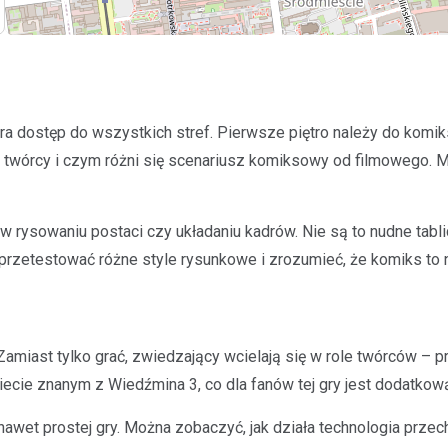
ra dostęp do wszystkich stref. Pierwsze piętro należy do komiks
ją twórcy i czym różni się scenariusz komiksowy od filmowego. 
rysowaniu postaci czy układaniu kadrów. Nie są to nudne tabli
 przetestować różne style rysunkowe i zrozumieć, że komiks to 
miast tylko grać, zwiedzający wcielają się w role twórców – proj
cie znanym z Wiedźmina 3, co dla fanów tej gry jest dodatkową
nawet prostej gry. Można zobaczyć, jak działa technologia prze