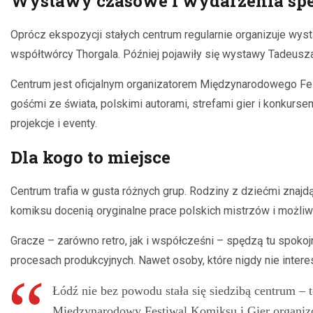
Wystawy czasowe i wydarzenia spe
Oprócz ekspozycji stałych centrum regularnie organizuje w
współtwórcy Thorgala. Później pojawiły się wystawy Tadeus
Centrum jest oficjalnym organizatorem Międzynarodowego Fes
gośćmi ze świata, polskimi autorami, strefami gier i konkurs
projekcje i eventy.
Dla kogo to miejsce
Centrum trafia w gusta różnych grup. Rodziny z dziećmi znajd
komiksu docenią oryginalne prace polskich mistrzów i możli
Gracze – zarówno retro, jak i współcześni – spędzą tu spokoj
procesach produkcyjnych. Nawet osoby, które nigdy nie intere
Łódź nie bez powodu stała się siedzibą centrum –
Międzynarodowy Festiwal Komiksu i Gier organizo