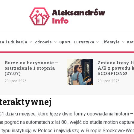
aleksandrowinfo.pl
informacje z Aleksandrowa
Łódzkiego
ra i Edukacja
Zdrowie
Sport
Turystyka
Lifestyle
Kat
Burze na horyzoncie –
Zmiana trasy li
ostrzeżenie 1 stopnia
A/B z powodu 
(27.07)
SCORPIONS!
29 lipca 2026
23 lipca 2026
nteraktywnej
 działa miejsce, które łączy dwie formy opowiadania historii – 
pograć na automatach z lat 80., wejść do studia motion captur
 typu instytucją w Polsce i największą w Europie Środkowo-Wsc