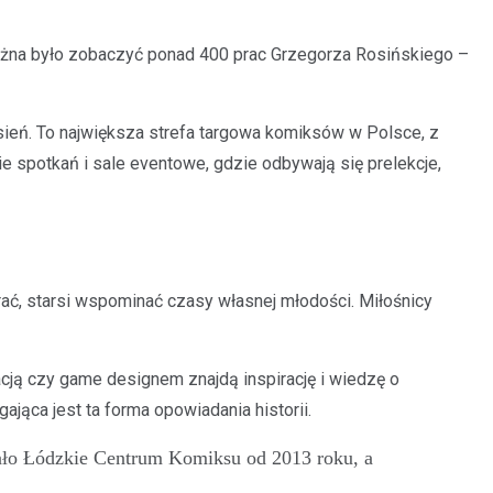
ożna było zobaczyć ponad 400 prac Grzegorza Rosińskiego –
sień. To największa strefa targowa komiksów w Polsce, z
ie spotkań i sale eventowe, gdzie odbywają się prelekcje,
rać, starsi wspominać czasy własnej młodości. Miłośnicy
acją czy game designem znajdą inspirację i wiedzę o
jąca jest ta forma opowiadania historii.
ałało Łódzkie Centrum Komiksu od 2013 roku, a