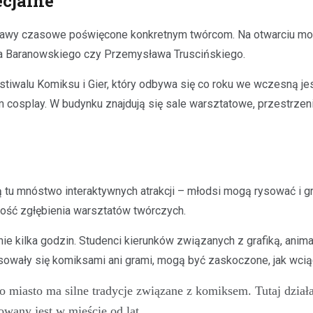
cjalne
ystawy czasowe poświęcone konkretnym twórcom. Na otwarciu m
za Baranowskiego czy Przemysława Truscińskiego.
tiwalu Komiksu i Gier, który odbywa się co roku we wczesną je
em cosplay. W budynku znajdują się sale warsztatowe, przestrzen
ą tu mnóstwo interaktywnych atrakcji – młodsi mogą rysować i g
wość zgłębienia warsztatów twórczych.
nie kilka godzin. Studenci kierunków związanych z grafiką, anim
sowały się komiksami ani grami, mogą być zaskoczone, jak wciąga
 to miasto ma silne tradycje związane z komiksem. Tutaj dzi
wany jest w mieście od lat.