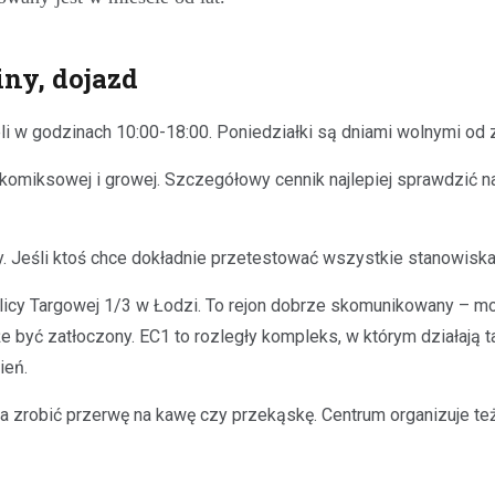
iny, dojazd
li w godzinach 10:00-18:00. Poniedziałki są dniami wolnymi od 
 komiksowej i growej. Szczegółowy cennik najlepiej sprawdzić 
eśli ktoś chce dokładnie przetestować wszystkie stanowiska i
licy Targowej 1/3 w Łodzi. To rejon dobrze skomunikowany – mo
 być zatłoczony. EC1 to rozległy kompleks, w którym działają t
ień.
 zrobić przerwę na kawę czy przekąskę. Centrum organizuje też 