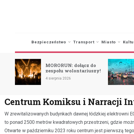
Skip
to
content
Bezpieczeństwo
Transport
Miasto
Kultu
o na
MORORUN: dołącz do
ż w
zespołu wolontariuszy!
4 sierpnia 2026
Centrum Komiksu i Narracji I
W zrewitalizowanych budynkach dawnej łódzkiej elektrowni EC1
to ponad 2500 metrów kwadratowych przestrzeni, gdzie można 
Otwarte w październiku 2023 roku centrum jest pierwszą tego