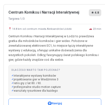
Centrum Komiksu i Narracji Interaktywnej
★ 4.8
Targowa 1/3
14.8 km od centrum miasta Aleksandrów Łódzki
23 min
Centrum Komiksu i Narracji Interaktywnej w Łodzi to prawdziwa
gratka dla miłośników komiksów i gier wideo. Położone w
zrewitalizowanej elektrowni EC1, to miejsce łączy interaktywne
wystawy z edukacją, oferując unikalne doświadczenia dla
wszystkich pokoleń. Odkryj fascynujący świat polskiego komiksu i
gier, gdzie każdy znajdzie coś dla siebie.
DLACZEGO WARTO TAM POJECHAĆ?
interaktywne wystawy komiksów
projektowanie gier w Wiedźminie 3
retro gry z lat 80. i 90.
profesjonalne studio motion capture
warsztaty rysunkowe dla każdego
Nawiguj