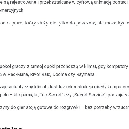
re są rejestrowane i przekształcane w cyfrową animację postaci.
omercyjnych.
 capture, który służy nie tylko do pokazów, ale może być 
 pokoi graczy z tamtej epoki przenoszą w klimat, gdy komputer
rać w Pac-Mana, River Raid, Dooma czy Raymana.
ają autentyczny klimat. Jest też rekonstrukcja giełdy komputerow
oki – kto pamięta „Top Secret” czy „Secret Service”, poczuje si
zyny do gier stoją gotowe do rozgrywki – bez potrzeby wrzucani