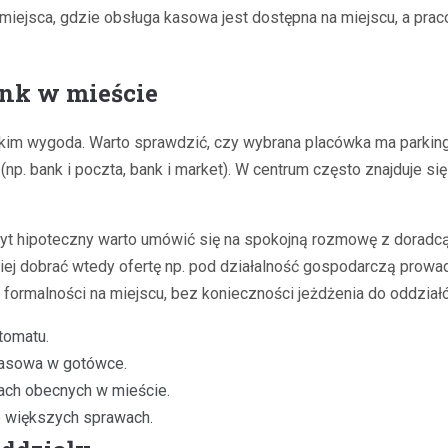
miejsca, gdzie obsługa kasowa jest dostępna na miejscu, a prac
ank w mieście
m wygoda. Warto sprawdzić, czy wybrana placówka ma parking w
(np. bank i poczta, bank i market). W centrum często znajduje si
yt hipoteczny warto umówić się na spokojną rozmowę z doradcą
twiej dobrać wtedy ofertę np. pod działalność gospodarczą prow
ia formalności na miejscu, bez konieczności jeżdżenia do oddzia
tomatu.
kasowa w gotówce.
kach obecnych w mieście.
b większych sprawach.