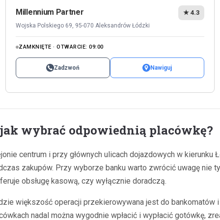
Millennium Partner
★ 4.3
Wojska Polskiego 69, 95-070 Aleksandrów Łódzki
ZAMKNIĘTE · OTWARCIE: 09:00
Zadzwoń
Nawiguj
 jak wybrać odpowiednią placówkę?
nie centrum i przy głównych ulicach dojazdowych w kierunku Ło
dczas zakupów. Przy wyborze banku warto zwrócić uwagę nie tyl
oferuje obsługę kasową, czy wyłącznie doradczą.
zie większość operacji przekierowywana jest do bankomatów i 
lacówkach nadal można wygodnie wpłacić i wypłacić gotówkę, zrea