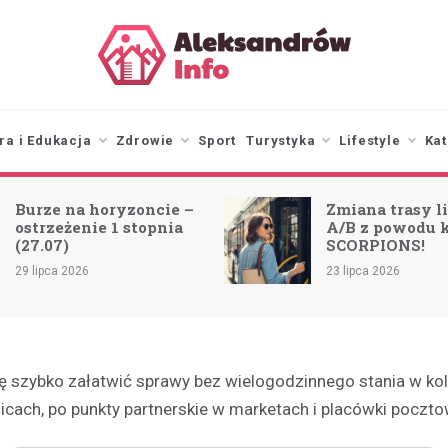
aleksandrowinfo.pl
informacje z Aleksandrowa
Łódzkiego
ra i Edukacja
Zdrowie
Sport
Turystyka
Lifestyle
Kat
Burze na horyzoncie –
Zmiana trasy li
ostrzeżenie 1 stopnia
A/B z powodu 
(27.07)
SCORPIONS!
29 lipca 2026
23 lipca 2026
szybko załatwić sprawy bez wielogodzinnego stania w kolej
icach, po punkty partnerskie w marketach i placówki poczt