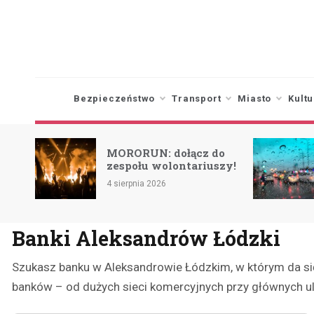
Skip
to
content
Bezpieczeństwo
Transport
Miasto
Kultu
o na
MORORUN: dołącz do
ż w
zespołu wolontariuszy!
4 sierpnia 2026
Banki Aleksandrów Łódzki
Szukasz banku w Aleksandrowie Łódzkim, w którym da się 
banków – od dużych sieci komercyjnych przy głównych ul